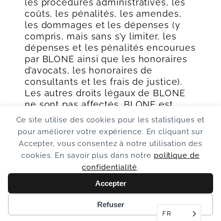
les procédures administratives, les
coûts, les pénalités, les amendes,
les dommages et les dépenses (y
compris, mais sans s’y limiter, les
dépenses et les pénalités encourues
par BLONE ainsi que les honoraires
d’avocats, les honoraires de
consultants et les frais de justice).
Les autres droits légaux de BLONE
ne sont pas affectés. BLONE est
autorisé à prendre lui-même les
Ce site utilise des cookies pour les statistiques et
mesures appropriées pour se
pour améliorer votre expérience. En cliquant sur
défendre contre les réclamations de
Accepter, vous consentez à notre utilisation des
tiers ou pour faire valoir ses droits.
cookies. En savoir plus dans notre
politique de
Vous acceptez d’assister BLONE
confidentialité
.
dans la résolution judiciaire et
extrajudiciaire de tels litiges avec
Accepter
des tiers, tandis que BLONE
Refuser
conserve le droit exclusif de plaider
FR
et le droit de conclure des