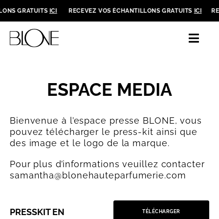
Skip
LONS GRATUITS
ICI
RECEVEZ VOS ÉCHANTILLONS GRATUITS
ICI
RE
to
content
Toggl
Navig
UNIVERS BLONE
ESPACE MEDIA
NOS PARFUMS
Bienvenue à l’espace presse BLONE, vous
À PROPOS
pouvez télécharger le press-kit ainsi que
des image et le logo de la marque.
CONTACT
Pour plus d’informations veuillez contacter
samantha@blonehauteparfumerie.com
SE CONNECTER
PRESSKIT EN
PANIER
TÉLÉCHARGER