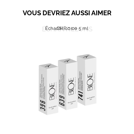
VOUS DEVRIEZ AUSSI AIMER
ÉCHANTILLONS
Échantillons
CHF
0.00
- 5 ml