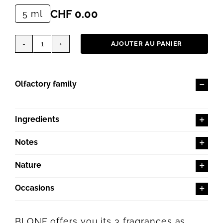
CHF
0.00
5 ml
AJOUTER AU PANIER
quantité
de
Échantillons
Olfactory family
Ingredients
Notes
Nature
Occasions
BLONE offers you its 3 fragrances as